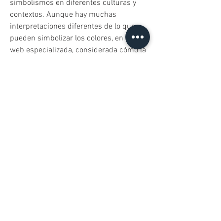
simbolismos en diferentes culturas y 
contextos. Aunque hay muchas 
interpretaciones diferentes de lo que 
pueden simbolizar los colores, en esta 
web especializada, considerada cómo la 
mejor de internet, hay algunas 
interpretaciones comunes de algunos 
colores. Eso sí, es importante tener en 
cuenta que estas interpretaciones son 
solo algunos ejemplos comunes y que 
los colores pueden tener diferentes 
significados en diferentes contextos y 
culturas. Incluso en diferentes 
momentos de la historia los colores 
pueden haber cambiado. Y si te apetece 
conocer en profundidad el 
significado 
de los colores
 en la biblia entra en este 
portal especializado en español. Te 
daremos antes unas pequeñas 